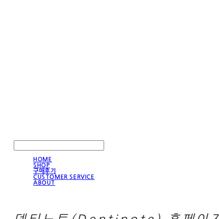
LOG IN
로그인
HOME
SHOP
구매후기
CUSTOMER SERVICE
ABOUT