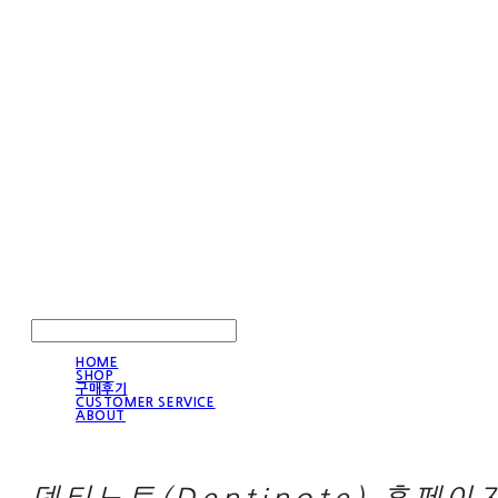
LOG IN
로그인
HOME
SHOP
구매후기
CUSTOMER SERVICE
ABOUT