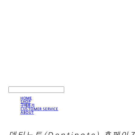
LOG IN
로그인
HOME
SHOP
구매후기
CUSTOMER SERVICE
ABOUT