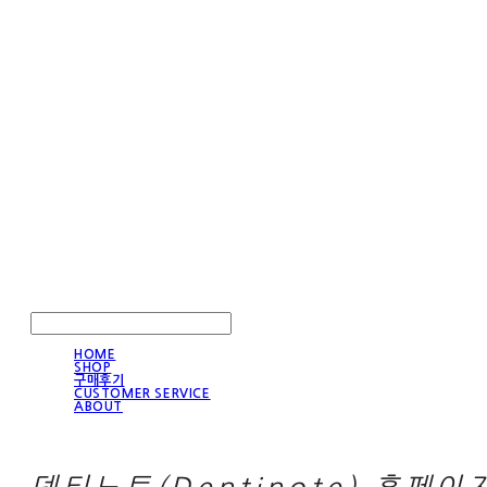
LOG IN
로그인
HOME
SHOP
구매후기
CUSTOMER SERVICE
ABOUT